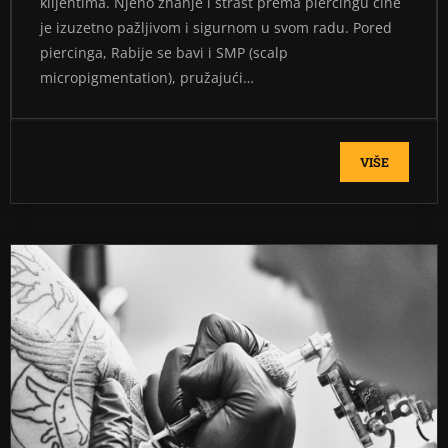
klijentima. Njeno znanje i strast prema piercingu čine
je izuzetno pažljivom i sigurnom u svom radu. Pored
piercinga, Rabije se bavi i SMP (scalp
micropigmentation), pružajući…
VIŠE