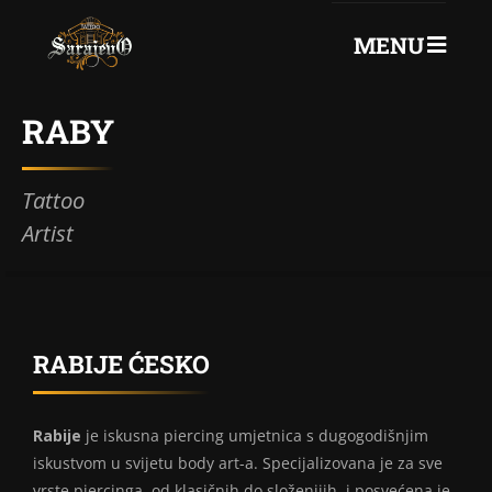
MENU
0
+387 61 75 72 260
RABY
Tattoo
Artist
RABIJE ĆESKO
Rabije
je iskusna piercing umjetnica s dugogodišnjim
iskustvom u svijetu body art-a. Specijalizovana je za sve
vrste piercinga, od klasičnih do složenijih, i posvećena je