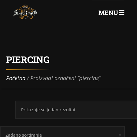
MENU
0
+387 61 75 72 260
PIERCING
Početna
/ Proizvodi označeni “piercing”
Prikazuje se jedan rezultat