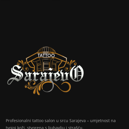
Profesionalni tattoo salon u srcu Sarajeva – umjetnost na
tvojoj koži, stvorena s ljubavlju i strašću.