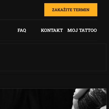
ZAKAŽITE TERMIN
FAQ
KONTAKT
MOJ TATTOO
0
+387 61 75 72 260