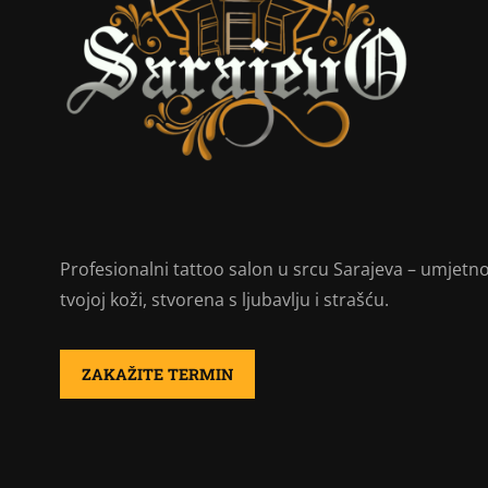
Profesionalni tattoo salon u srcu Sarajeva – umjetn
tvojoj koži, stvorena s ljubavlju i strašću.
ZAKAŽITE TERMIN