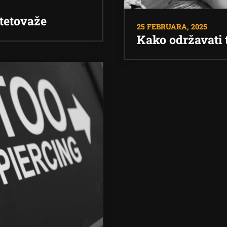
 tetovaže
25 FEBRUARA, 2025
Kako održavati 